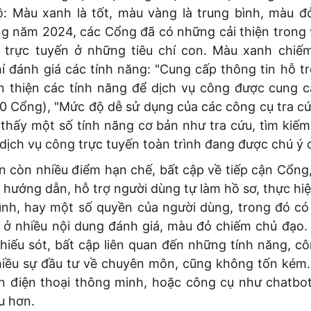
ộ: Màu xanh là tốt, màu vàng là trung bình, màu đỏ
ng năm 2024, các Cổng đã có những cải thiện trong 
 trực tuyến ở những tiêu chí con. Màu xanh chiế
í đánh giá các tính năng: "Cung cấp thông tin hỗ t
 thiện các tính năng để dịch vụ công được cung c
30 Cổng), "Mức độ dễ sử dụng của các công cụ tra c
thấy một số tính năng cơ bản như tra cứu, tìm kiếm
 dịch vụ công trực tuyến toàn trình đang được chú ý c
n còn nhiều điểm hạn chế, bất cập về tiếp cận Cổng,
 hướng dẫn, hỗ trợ người dùng tự làm hồ sơ, thực hiệ
rình, hay một số quyền của người dùng, trong đó có
í ở nhiều nội dung đánh giá, màu đỏ chiếm chủ đạo. 
hiếu sót, bất cập liên quan đến những tính năng, cô
iều sự đầu tư về chuyên môn, cũng không tốn kém. 
ên điện thoại thông minh, hoặc công cụ như chatbot
u hơn.