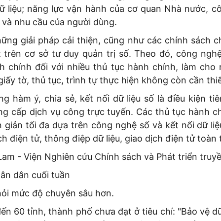
dữ liệu; năng lực vận hành của cơ quan Nhà nước, c
 và nhu cầu của người dùng.
ững giải pháp cải thiện, cũng như các chính sách c
t trên cơ sở tư duy quản trị số. Theo đó, công ngh
nh chính đối với nhiều thủ tục hành chính, làm cho 
iấy tờ, thủ tục, trình tự thực hiện không còn cần thiế
g hàm ý, chia sẻ, kết nối dữ liệu số là điều kiện ti
ng cấp dịch vụ công trực tuyến. Các thủ tục hành c
 giản tối đa dựa trên công nghệ số và kết nối dữ liệu
ch điện tử, thông điệp dữ liệu, giao dịch điện tử toàn 
m - Viện Nghiên cứu Chính sách và Phát triển truyề
ân dân cuối tuần
hỏi mức độ chuyên sâu hơn.
đến 60 tỉnh, thành phố chưa đạt ở tiêu chí: "Bảo vệ dữ