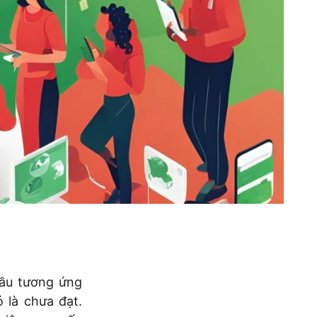
mầu tương ứng
 là chưa đạt.