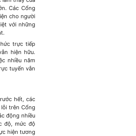
lớn. Các Cổng
iện cho người
iệt với những
t.
thức trực tiếp
vẫn hiện hữu.
iệc nhiều năm
trực tuyến vẫn
rước hết, các
 lỗi trên Cổng
tác động nhiều
ốc độ, mức độ
hực hiện tương