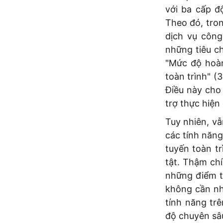
với ba cấp đ
Theo đó, tro
dịch vụ công
những tiêu ch
"Mức độ hoàn
toàn trình" (
Điều này cho 
trợ thực hiện
Tuy nhiên, vẫ
các tính năng
tuyến toàn t
tật. Thậm ch
những điểm t
không cần nh
tính năng tr
độ chuyên sâ