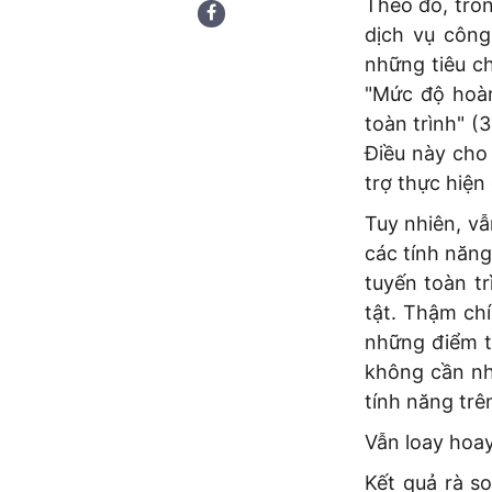
Theo đó, tro
dịch vụ công
những tiêu ch
"Mức độ hoàn
toàn trình" (
Điều này cho 
trợ thực hiện
Tuy nhiên, vẫ
các tính năng
tuyến toàn t
tật. Thậm ch
những điểm t
không cần nh
tính năng trê
Vẫn loay hoay
Kết quả rà s