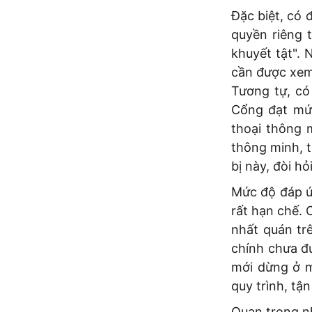
Đặc biệt, có 
quyền riêng t
khuyết tật". 
cần được xem 
Tương tự, có
Cổng đạt mức
thoại thông 
thông minh, t
bị này, đòi hỏ
Mức độ đáp ứ
rất hạn chế. 
nhất quán tr
chính chưa đư
mới dừng ở m
quy trình, tận
Quan trọng n