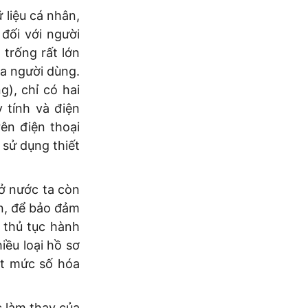
 liệu cá nhân,
 đối với người
 trống rất lớn
ủa người dùng.
), chỉ có hai
 tính và điện
ên điện thoại
 sử dụng thiết
ở nước ta còn
ện, để bảo đảm
 thủ tục hành
iều loại hồ sơ
ạt mức số hóa
 làm thay của