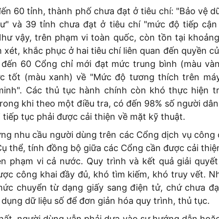
đến 60 tỉnh, thành phố chưa đạt ở tiêu chí: "Bảo vệ dữ
ư" và 39 tỉnh chưa đạt ở tiêu chí "mức độ tiếp cận
Như vậy, trên phạm vi toàn quốc, còn tồn tại khoảng
xét, khắc phục ở hai tiêu chí liên quan đến quyền c
 đến 60 Cổng chỉ mới đạt mức trung bình (màu vàng
 tốt (màu xanh) về "Mức độ tương thích trên máy
minh". Các thủ tục hành chính còn khó thực hiện tr
rong khi theo một điều tra, có đến 98% số người dân
i tiếp tục phải được cải thiện về mặt kỹ thuật.
ng nhu cầu người dùng trên các Cổng dịch vụ công 
Cụ thể, tính đồng bộ giữa các Cổng cần được cải thi
ên phạm vi cả nước. Quy trình và kết quả giải quyết
ợc công khai đầy đủ, khó tìm kiếm, khó truy vết. Nh
ức chuyển từ dạng giấy sang điện tử, chứ chưa đ
 dụng dữ liệu số để đơn giản hóa quy trình, thủ tục.
hất, người dùng vẫn phải dựa vào sự hướng dẫn hoặc