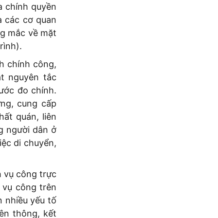
ủa chính quyền
a các cơ quan
ớng mắc về mặt
rình).
h chính công,
át nguyên tắc
hước đo chính.
ựng, cung cấp
hất quán, liên
ng người dân ở
iệc di chuyển,
 vụ công trực
 vụ công trên
n nhiều yếu tố
ên thông, kết