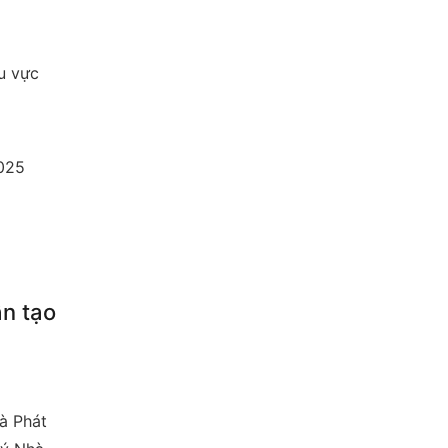
u vực
2025
ân tạo
à Phát