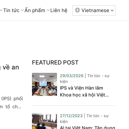
Tin tức
Ấn phẩm
Liên hệ
Vietnamese
FEATURED POST
 về an
29/03/2026
| Tin tức - sự
kiện
IPS và Viện Hàn lâm
Khoa học xã hội Việt
(IPS) phối
Nam đo năng lực sử
am tổ chức
dụng AI trong nghiên
báo, phóng
cứu và tư vấn chính sách
27/12/2023
| Tin tức - sự
kiện
hông về an
AI tại Việt Nam: Tận dụng