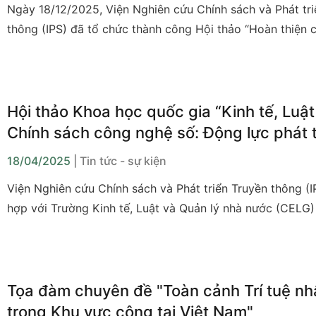
Ngày 18/12/2025, Viện Nghiên cứu Chính sách và Phát tri
thông (IPS) đã tổ chức thành công Hội thảo “Hoàn thiện 
và khuôn khổ pháp lý cho phát triển công nghệ số ở Việt 
sự tham dự của đông đảo đại diện cơ quan quản lý nhà n
chuyên gia, tổ chức quốc tế, đại sứ quán và các cơ sở đà
Hội thảo Khoa học quốc gia “Kinh tế, Luật
Chính sách công nghệ số: Động lực phát t
quốc gia trong kỷ nguyên vươn mình”
18/04/2025
| Tin tức - sự kiện
Viện Nghiên cứu Chính sách và Phát triển Truyền thông (I
hợp với Trường Kinh tế, Luật và Quản lý nhà nước (CELG)
Hội thảo khoa học quốc gia năm 2025 với chủ đề
“Kinh t
chính sách công nghệ số: động lực phát triển quốc gia t
nguyên vươn mình”
vào ngày 18 tháng 4 năm 2025.
Tọa đàm chuyên đề "Toàn cảnh Trí tuệ nh
trong Khu vực công tại Việt Nam"