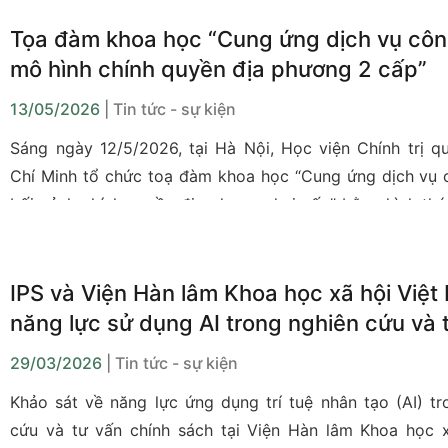
sinh xã hội và tiền lương tại Việt Nam”. Chương trình
cường hiểu biết của đội ngũ báo chí về những xu hướng 
Tọa đàm khoa học “Cung ứng dịch vụ côn
trường lao động và các chính sách an sinh xã hội, qua 
mô hình chính quyền địa phương 2 cấp”
nâng cao chất lượng thông tin và truyền thông về các v
13/05/2026
| Tin tức - sự kiện
triển xã hội trong giai đoạn hiện nay.
Sáng ngày 12/5/2026, tại Hà Nội, Học viện Chính trị q
Chí Minh tổ chức toạ đàm khoa học “Cung ứng dịch vụ 
bối cảnh chính quyền địa phương hai cấp” bằng hình thứ
kết hợp trực tuyến đến điểm cầu các tỉnh, thành phố tron
IPS và Viện Hàn lâm Khoa học xã hội Việ
năng lực sử dụng AI trong nghiên cứu và 
chính sách
29/03/2026
| Tin tức - sự kiện
Khảo sát
về năng lực ứng dụng trí tuệ nhân tạo (AI) tr
cứu và tư vấn chính sách tại Viện Hàn lâm Khoa học x