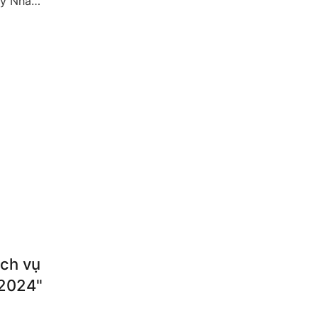
lý Nhà
uổi tọa
ịch vụ
 2024"