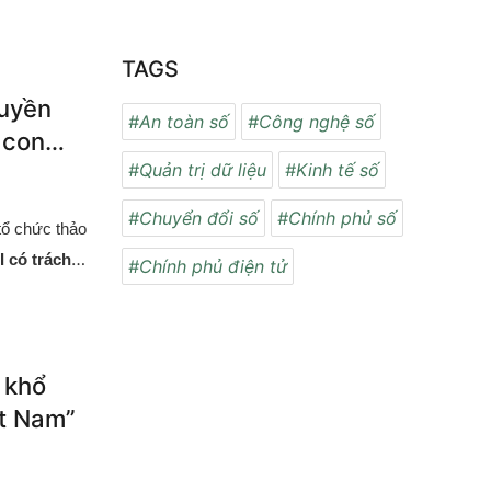
ữa (VASS),
cá nhân
uyền thông
TAGS
iệu và mức
hính sách.
ruyền
#An toàn số
#Công nghệ số
ất các định
 con
 hội.
#Quản trị dữ liệu
#Kinh tế số
#Chuyển đổi số
#Chính phủ số
tổ chức thảo
 có trách
#Chính phủ điện tử
ảo dành cho
 chuẩn mực
 khổ
ệt Nam”