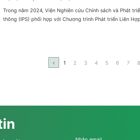
Trong năm 2024, Viện Nghiên cứu Chính sách và Phát tri
thông (IPS) phối hợp với Chương trình Phát triển Liên H
(UNDP) tiến hành đánh giá Cổng Dịch vụ công (DVC) của 
thành từ góc độ người dùng sau vòng đánh giá lần thứ n
2023. Mục đích của nghiên cứu này là để đề xuất một số
nhằm cải thiện môi trường cung cấp dịch vụ công trực tu
1
2
3
4
5
6
7
(DVCTT), cũng như gợi ý một số chính sách phát triển DV
người dùng làm trung tâm ở cấp quốc gia.
tin