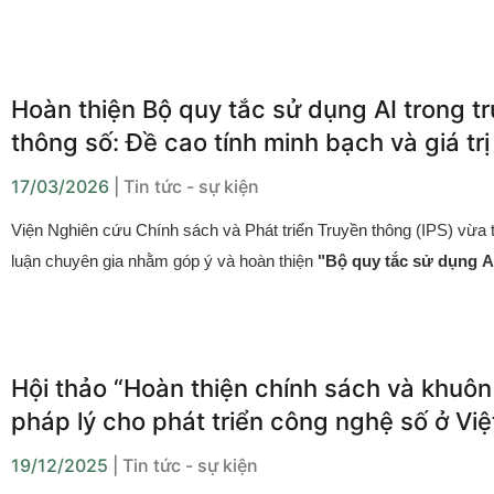
Nam (VASS)
được triển khai thông qua sự hợp tác gi
UNESCO và Viện Nghiên cứu Chính sách và Phát triển Tr
(IPS) nhằm đánh giá thực trạng hạ tầng công nghệ, dữ l
độ ứng dụng AI trong hoạt động nghiên cứu và tư vấn c
Hoàn thiện Bộ quy tắc sử dụng AI trong t
Kết quả khảo sát là cơ sở để các bên trao đổi và đề xu
thông số: Đề cao tính minh bạch và giá trị
hướng thúc đẩy chuyển đổi số trong lĩnh vực khoa học xã
người
17/03/2026
| Tin tức - sự kiện
Viện Nghiên cứu Chính sách và Phát triển Truyền thông (IPS)
vừa
luận chuyên gia nhằm góp ý và hoàn thiện
"Bộ quy tắc sử dụng AI
nhiệm trong truyền thông số"
. Đây là khung hướng dẫn tham kh
các cá nhân sáng tạo nội dung, giúp định hình hành vi an toàn và
khi ứng dụng công nghệ
AI với mục đích truyền thông số
.
Hội thảo “Hoàn thiện chính sách và khuôn
pháp lý cho phát triển công nghệ số ở Vi
19/12/2025
| Tin tức - sự kiện