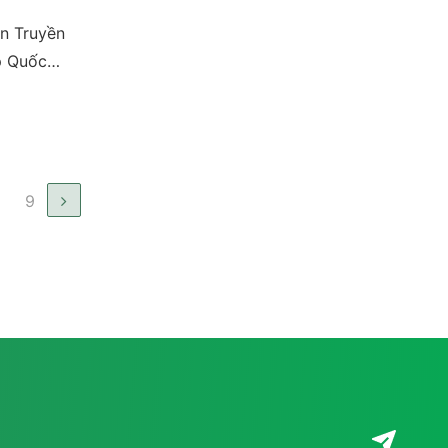
ển Truyền
ợp Quốc
63 tỉnh,
hất năm
 biện pháp
yến
8
9
CTT lấy