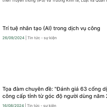
triển Truyền thông (IPS) và Trường Kinh tế, Luật và Quản 
nước, Đại học Kinh Tế Tp.HCM (UEH-CELG) đã tổ chức b
đàm "Phát triển và sử dụng trí tuệ nhân tạo đáng tin cậy".
Trí tuệ nhân tạo (AI) trong dịch vụ công
26/09/2024
| Tin tức - sự kiện
Tọa đàm chuyên đề: "Đánh giá 63 cổng d
công cấp tỉnh từ góc độ người dùng năm
16/08/2024
| Tin tức - sự kiện