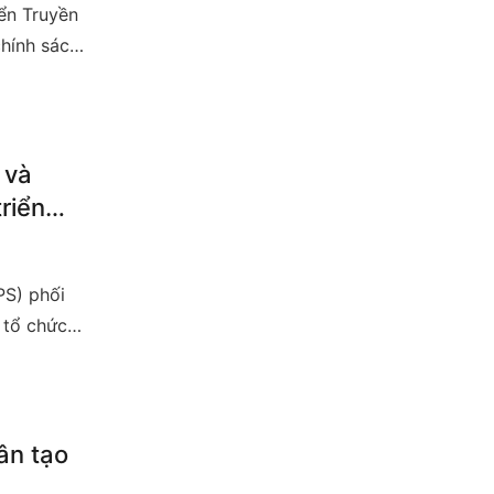
ển Truyền
chính sách
Nam”, với
ước,
o tạo.
 và
riển
PS) phối
 tổ chức
ế, Luật và
rong kỷ
ân tạo