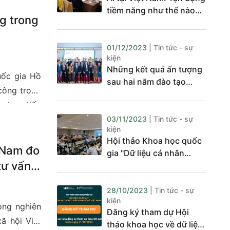
 nhằm tăng
tiềm năng như thế nào
mới của thị
g trong
để phát triển?
đó góp phần
ấn đề phát
01/12/2023
| Tin tức - sự
kiện
Những kết quả ấn tượng
uốc gia Hồ
sau hai năm đào tạo
công trong
Chuyển đổi số báo chí
c trực tiếp
g cả nước.
03/11/2023
| Tin tức - sự
kiện
Hội thảo Khoa học quốc
t Nam đo
gia "Dữ liệu cá nhân
tư vấn
trong dòng chảy kinh tế
số Việt Nam"
28/10/2023
| Tin tức - sự
kiện
ong nghiên
Đăng ký tham dự Hội
ã hội Việt
thảo khoa học về dữ liệu