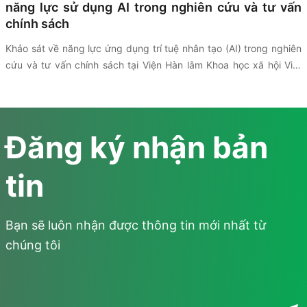
năng lực sử dụng AI trong nghiên cứu và tư vấn
chính sách
Khảo sát
về năng lực ứng dụng trí tuệ nhân tạo (AI) trong nghiên
cứu và tư vấn chính sách tại Viện Hàn lâm Khoa học xã hội Việt
Nam (VASS)
được triển khai thông qua sự hợp tác giữa (VASS),
UNESCO và Viện Nghiên cứu Chính sách và Phát triển Truyền
thông (IPS) nhằm đánh giá thực trạng hạ tầng công nghệ, dữ liệu
và mức độ ứng dụng AI trong hoạt động nghiên cứu và tư vấn
Đăng ký nhận bản
chính sách. Kết quả khảo sát là cơ sở để các bên trao đổi và đề
xuất các định hướng thúc đẩy chuyển đổi số trong lĩnh vực khoa
tin
học xã hội.
Bạn sẽ luôn nhận được thông tin mới nhất từ
chúng tôi