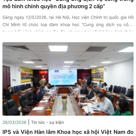
mô hình chính quyền địa phương 2 cấp”
Sáng ngày 12/5/2026, tại Hà Nội, Học viện Chính trị quốc gia Hồ
Chí Minh tổ chức toạ đàm khoa học “Cung ứng dịch vụ công
trong bối cảnh chính quyền địa phương hai cấp” bằng hình thức
trực tiếp kết hợp trực tuyến đến điểm cầu các tỉnh, thành phố
trong cả nước.
|
29/03/2026
Tin tức - sự kiện
IPS và Viện Hàn lâm Khoa học xã hội Việt Nam đo