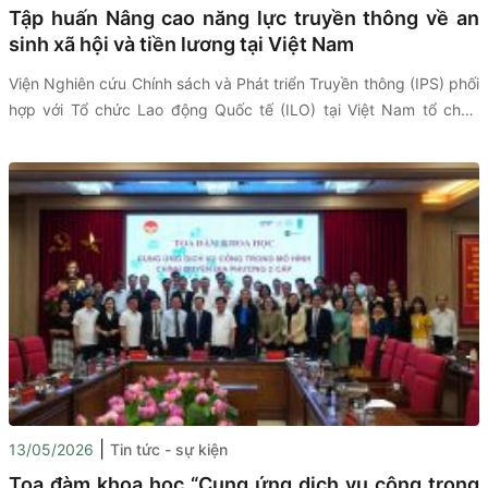
Tập huấn Nâng cao năng lực truyền thông về an
sinh xã hội và tiền lương tại Việt Nam
Viện Nghiên cứu Chính sách và Phát triển Truyền thông (IPS) phối
hợp với Tổ chức Lao động Quốc tế (ILO) tại Việt Nam tổ chức
chương trình tập huấn trực tiếp dành cho đội ngũ nhà báo, phóng
viên với chủ đề: “Tập huấn Nâng cao năng lực truyền thông về an
sinh xã hội và tiền lương tại Việt Nam”. Chương trình nhằm tăng
cường hiểu biết của đội ngũ báo chí về những xu hướng mới của
thị trường lao động và các chính sách an sinh xã hội, qua đó góp
phần nâng cao chất lượng thông tin và truyền thông về các vấn
đề phát triển xã hội trong giai đoạn hiện nay.
|
13/05/2026
Tin tức - sự kiện
Tọa đàm khoa học “Cung ứng dịch vụ công trong