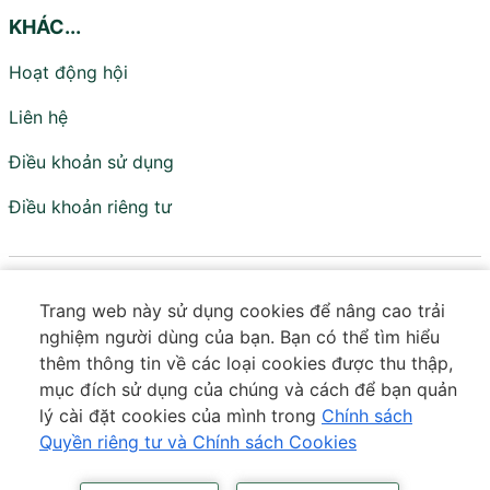
KHÁC...
Hoạt động hội
Liên hệ
Điều khoản sử dụng
Điều khoản riêng tư
Viện Nghiên cứu Chính sách và Phát triển
Trang web này sử dụng cookies để nâng cao trải
Truyền thông - IPS
nghiệm người dùng của bạn. Bạn có thể tìm hiểu
Đơn vị trực thuộc Hội Truyền thông Số Việt Nam
thêm thông tin về các loại cookies được thu thập,
mục đích sử dụng của chúng và cách để bạn quản
Tầng 18 - Tòa VTC Online - Số 18 Tam Trinh - Tương Mai
lý cài đặt cookies của mình trong
Chính sách
- Hà Nội
Quyền riêng tư và Chính sách Cookies
Số điện thoại:
0373 643 601
|
Email:
contact@ips.org.vn