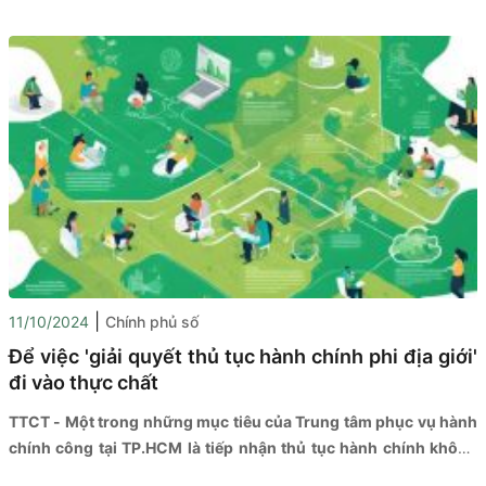
chuyển đổi số trong hệ thống cơ quan nhà nước đang đi tới
đâu, đang vướng gì, làm thế nào để đến đích hứa hẹn “hoa tươi
trái ngọt”? Trên hành trình chuyển đổi số, một điều quan trọng
là làm thế nào để có nhân lực số đủ năng lực số...
|
11/10/2024
Chính phủ số
Để việc 'giải quyết thủ tục hành chính phi địa giới'
đi vào thực chất
TTCT - Một trong những mục tiêu của Trung tâm phục vụ hành
chính công tại TP.HCM là tiếp nhận thủ tục hành chính không
phụ thuộc vào địa giới hành chính. Khi đó, người dân chỉ cần