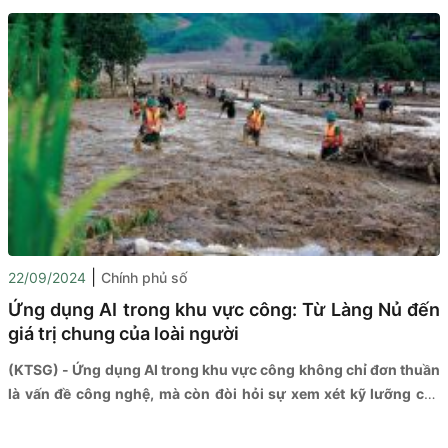
đến một địa điểm thuận tiện nhất hoặc lên mạng để nộp tất cả
các loại hồ sơ hành chính mà không phải đắn đo thủ tục này do
cơ quan nào giải quyết. Làm sao để "mơ ước" này trở thành hiện
thực?
|
22/09/2024
Chính phủ số
Ứng dụng AI trong khu vực công: Từ Làng Nủ đến
giá trị chung của loài người
(KTSG) - Ứng dụng AI trong khu vực công không chỉ đơn thuần
là vấn đề công nghệ, mà còn đòi hỏi sự xem xét kỹ lưỡng các
vấn đề về đạo đức, xã hội, tự do, pháp quyền. Việc sử dụng AI
một cách thông minh, có trách nhiệm sẽ giúp tận dụng được