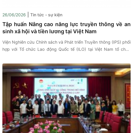
|
26/06/2026
Tin tức - sự kiện
Tập huấn Nâng cao năng lực truyền thông về an
sinh xã hội và tiền lương tại Việt Nam
Viện Nghiên cứu Chính sách và Phát triển Truyền thông (IPS) phối
hợp với Tổ chức Lao động Quốc tế (ILO) tại Việt Nam tổ chức
chương trình tập huấn trực tiếp dành cho đội ngũ nhà báo, phóng
viên với chủ đề: “Tập huấn Nâng cao năng lực truyền thông về an
sinh xã hội và tiền lương tại Việt Nam”. Chương trình nhằm tăng
cường hiểu biết của đội ngũ báo chí về những xu hướng mới của
thị trường lao động và các chính sách an sinh xã hội, qua đó góp
phần nâng cao chất lượng thông tin và truyền thông về các vấn
đề phát triển xã hội trong giai đoạn hiện nay.