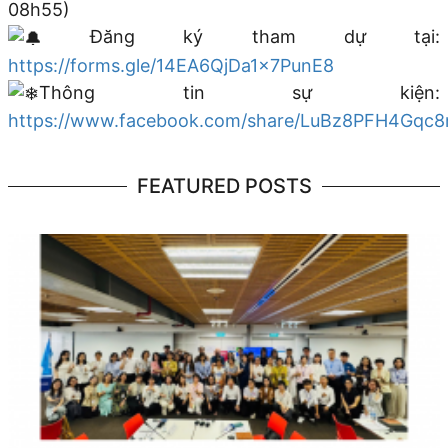
08h55)
Đăng ký tham dự tại:
https://forms.gle/14EA6QjDa1x7PunE8
Thông tin sự kiện:
https://www.facebook.com/share/LuBz8PFH4Gqc8
FEATURED POSTS