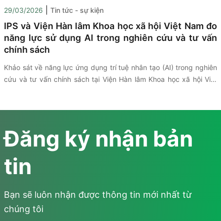
|
29/03/2026
Tin tức - sự kiện
IPS và Viện Hàn lâm Khoa học xã hội Việt Nam đo
năng lực sử dụng AI trong nghiên cứu và tư vấn
chính sách
Khảo sát
về năng lực ứng dụng trí tuệ nhân tạo (AI) trong nghiên
cứu và tư vấn chính sách tại Viện Hàn lâm Khoa học xã hội Việt
Nam (VASS)
được triển khai thông qua sự hợp tác giữa (VASS),
UNESCO và Viện Nghiên cứu Chính sách và Phát triển Truyền
thông (IPS) nhằm đánh giá thực trạng hạ tầng công nghệ, dữ liệu
và mức độ ứng dụng AI trong hoạt động nghiên cứu và tư vấn
Đăng ký nhận bản
chính sách. Kết quả khảo sát là cơ sở để các bên trao đổi và đề
xuất các định hướng thúc đẩy chuyển đổi số trong lĩnh vực khoa
tin
học xã hội.
Bạn sẽ luôn nhận được thông tin mới nhất từ
chúng tôi