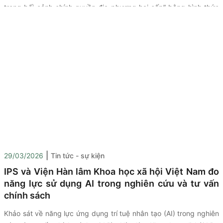
trong bối cảnh chính quyền địa phương hai cấp” bằng hình thức
trực tiếp kết hợp trực tuyến đến điểm cầu các tỉnh, thành phố
trong cả nước.
|
29/03/2026
Tin tức - sự kiện
IPS và Viện Hàn lâm Khoa học xã hội Việt Nam đo
năng lực sử dụng AI trong nghiên cứu và tư vấn
chính sách
Khảo sát
về năng lực ứng dụng trí tuệ nhân tạo (AI) trong nghiên