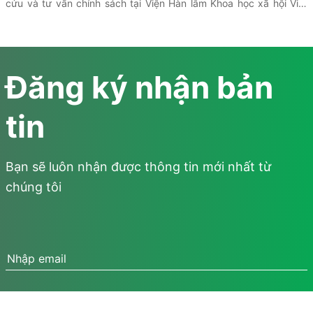
cứu và tư vấn chính sách tại Viện Hàn lâm Khoa học xã hội Việt
Nam (VASS)
được triển khai thông qua sự hợp tác giữa (VASS),
UNESCO và Viện Nghiên cứu Chính sách và Phát triển Truyền
thông (IPS) nhằm đánh giá thực trạng hạ tầng công nghệ, dữ liệu
và mức độ ứng dụng AI trong hoạt động nghiên cứu và tư vấn
Đăng ký nhận bản
chính sách. Kết quả khảo sát là cơ sở để các bên trao đổi và đề
xuất các định hướng thúc đẩy chuyển đổi số trong lĩnh vực khoa
tin
học xã hội.
Bạn sẽ luôn nhận được thông tin mới nhất từ
chúng tôi