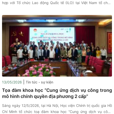
hợp với Tổ chức Lao động Quốc tế (ILO) tại Việt Nam tổ chức
chương trình tập huấn trực tiếp dành cho đội ngũ nhà báo, phóng
viên với chủ đề: “Tập huấn Nâng cao năng lực truyền thông về an
sinh xã hội và tiền lương tại Việt Nam”. Chương trình nhằm tăng
cường hiểu biết của đội ngũ báo chí về những xu hướng mới của
thị trường lao động và các chính sách an sinh xã hội, qua đó góp
phần nâng cao chất lượng thông tin và truyền thông về các vấn
đề phát triển xã hội trong giai đoạn hiện nay.
|
13/05/2026
Tin tức - sự kiện
Tọa đàm khoa học “Cung ứng dịch vụ công trong
mô hình chính quyền địa phương 2 cấp”
Sáng ngày 12/5/2026, tại Hà Nội, Học viện Chính trị quốc gia Hồ
Chí Minh tổ chức toạ đàm khoa học “Cung ứng dịch vụ công