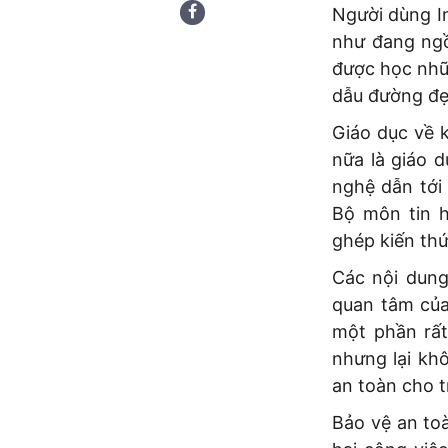
Người dùng I
như đang ngồ
được học nhữn
dẫu đường đẹp
Giáo dục về 
nữa là giáo 
nghệ dẫn tới
Bộ môn tin h
ghép kiến th
Các nội dung
quan tâm của
một phần rất
nhưng lại kh
an toàn cho t
Bảo vệ an to