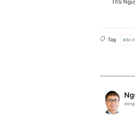
ThS Nguy
Tag
#An t
Ng
dong