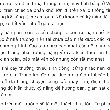
nternet và điện thoại thông minh, máy tính bảng ở V
i trên chiếc xe phân khối lớn đi trên xa lộ thông t
g kỹ năng lái xe an toàn. Nếu không có kỹ năng lái 
, xe tốt vẫn rất dễ gặp tai nạn.
kỹ năng an toàn số của chúng ta còn rất hạn chế. G
dục ở nhà trường hiện tại chưa cập nhật được các x
 chương trình đào tạo chưa cập nhật các nội dung v
ọc trong nhà trường nặng về các kiến thức tin h
ức an toàn, bảo mật vẫn có nhưng còn rất mờ nhạt.
 khi dạy thường thiếu sinh động, cứng nhắc nên k
 trẻ em. Trong khi đó giáo dục ở gia đình thì các 
 dễ dãi trong chuyện cung cấp máy tính, điện tho
ông đủ kiến thức, kỹ năng để hướng dẫn, giám sát 
rẻ em.
àn trên môi trường số là một thách thức lớn. Từ phí