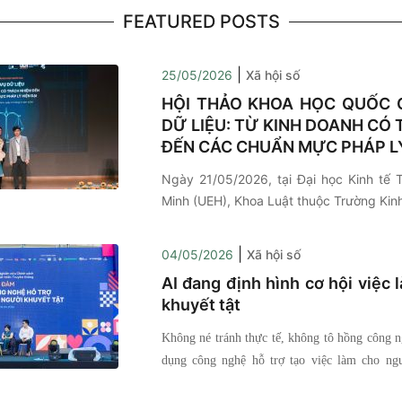
FEATURED POSTS
|
25/05/2026
Xã hội số
HỘI THẢO KHOA HỌC QUỐC G
DỮ LIỆU: TỪ KINH DOANH CÓ
ĐẾN CÁC CHUẨN MỰC PHÁP LÝ
Ngày 21/05/2026, tại Đại học Kinh tế 
Minh (UEH), Khoa Luật thuộc Trường Kinh
lý nhà nước (CELG) phối hợp cùng Viện
sách và Phát triển Truyền thông (IPS) t
|
04/05/2026
Xã hội số
Hội thảo khoa học quốc gia với chủ đề “D
AI đang định hình cơ hội việc 
kinh doanh có trách nhiệm đến các c
khuyết tật
hiện đại”. Hội thảo có sự tham gia của c
nghiên cứu, đại diện cơ quan quản lý
Không né tránh thực tế, không tô hồng công 
nghiệp và các nhà hoạch định chính sá
dụng công nghệ hỗ trợ tạo việc làm cho ng
về các vấn đề pháp lý, kinh tế và quản tr
trong khuôn khổ Ngày hội Người khuyết tật
cảnh chuyển đổi số đang diễn ra mạnh m