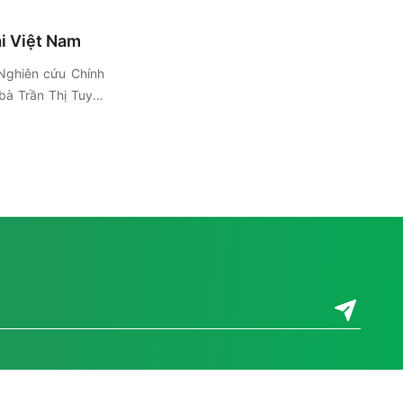
I đang thay đổi cuộc
 trường lao động?
ại Việt Nam
Nghiên cứu Chính
 bà Trần Thị Tuyết
 thoại Đối tác Dữ
 Hội nghị Thượng
artnership lần thứ