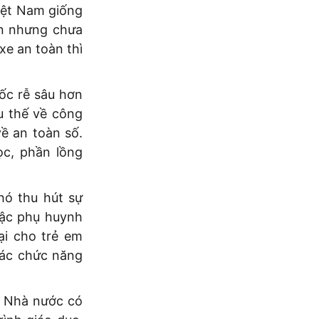
iệt Nam giống
in nhưng chưa
xe an toàn thì
ốc rễ sâu hơn
u thế về công
ề an toàn số.
ọc, phần lồng
hó thu hút sự
bậc phụ huynh
ại cho trẻ em
các chức năng
a Nhà nước có