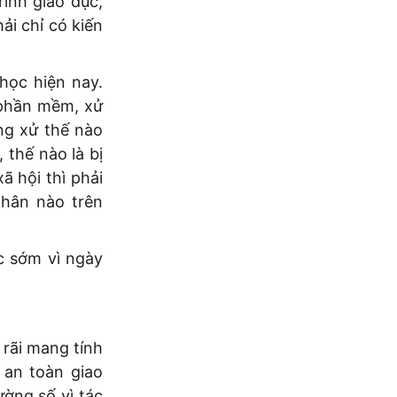
rình giáo dục,
ải chỉ có kiến
học hiện nay.
 phần mềm, xử
ứng xử thế nào
 thế nào là bị
ã hội thì phải
nhân nào trên
c sớm vì ngày
rãi mang tính
 an toàn giao
ường số vì tác