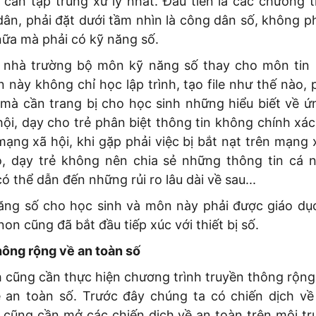
 cần tập trung xử lý nhất. Đầu tiên là các chương t
dân, phải đặt dưới tầm nhìn là công dân số, không ph
nữa mà phải có kỹ năng số.
 nhà trường bộ môn kỹ năng số thay cho môn tin 
 này không chỉ học lập trình, tạo file như thế nào,
, mà cần trang bị cho học sinh những hiểu biết về 
ội, dạy cho trẻ phân biệt thông tin không chính xác,
mạng xã hội, khi gặp phải việc bị bắt nạt trên mạng x
o, dạy trẻ không nên chia sẻ những thông tin cá 
ó thể dẫn đến những rủi ro lâu dài về sau...
ăng số cho học sinh và môn này phải được giáo dụ
on cũng đã bắt đầu tiếp xúc với thiết bị số.
hông rộng về an toàn số
 cũng cần thực hiện chương trình truyền thông rộng 
 an toàn số. Trước đây chúng ta có chiến dịch về
 cũng cần mở các chiến dịch về an toàn trên môi tr