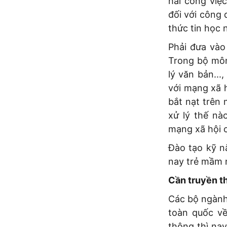
hai công việc
đối với công 
thức tin học 
Phải đưa vào
Trong bộ môn
lý văn bản...
với mạng xã h
bắt nạt trên 
xử lý thế nà
mạng xã hội c
Đào tạo kỹ n
nay trẻ mầm n
Cần truyền t
Các bộ ngành
toàn quốc về
thông thì nay