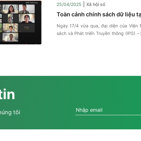
Fest đã đặt ra một câu hỏi thẳng thắn: khi A
|
25/04/2025
Xã hội số
chơi, người khuyết tật sẽ đứng ở đâu trong thị
Toàn cảnh chính sách dữ liệu t
Ngày 17/4 vừa qua, đại diện của Viện 
sách và Phát triển Truyền thông (IPS) –
– đã có phần trình bày tại Tọa đàm đối
liệu mở châu Á 2025, trong khuôn khổ
đỉnh Dữ liệu mở châu Á Asia Open Data P
11.
tin
húng tôi