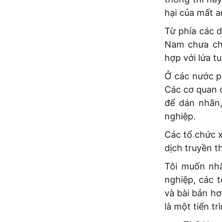
hại của mất a
Từ phía các 
Nam chưa chú
hợp với lứa tu
Ở các nước p
Các cơ quan q
để dán nhãn
nghiệp.
Các tổ chức x
dịch truyền 
Tôi muốn nh
nghiệp, các t
và bài bản h
là một tiến tr