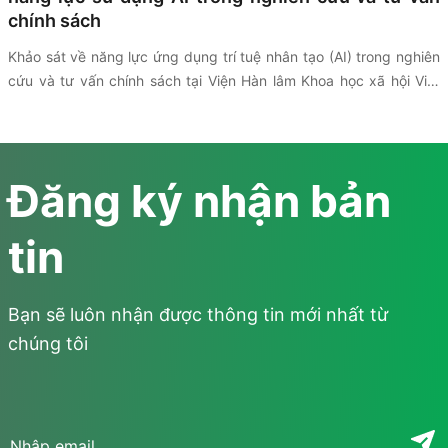
chính sách
Khảo sát
về năng lực ứng dụng trí tuệ nhân tạo (AI) trong nghiên
cứu và tư vấn chính sách tại Viện Hàn lâm Khoa học xã hội Việt
Nam (VASS)
được triển khai thông qua sự hợp tác giữa (VASS),
UNESCO và Viện Nghiên cứu Chính sách và Phát triển Truyền
thông (IPS) nhằm đánh giá thực trạng hạ tầng công nghệ, dữ liệu
và mức độ ứng dụng AI trong hoạt động nghiên cứu và tư vấn
Đăng ký nhận bản
chính sách. Kết quả khảo sát là cơ sở để các bên trao đổi và đề
xuất các định hướng thúc đẩy chuyển đổi số trong lĩnh vực khoa
tin
học xã hội.
Bạn sẽ luôn nhận được thông tin mới nhất từ
chúng tôi