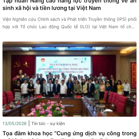
Tập huấn Nâng cao năng lực truyền thông về an
sinh xã hội và tiền lương tại Việt Nam
Viện Nghiên cứu Chính sách và Phát triển Truyền thông (IPS) phối
hợp với Tổ chức Lao động Quốc tế (ILO) tại Việt Nam tổ chức
chương trình tập huấn trực tiếp dành cho đội ngũ nhà báo, phóng
viên với chủ đề: “Tập huấn Nâng cao năng lực truyền thông về an
sinh xã hội và tiền lương tại Việt Nam”. Chương trình nhằm tăng
cường hiểu biết của đội ngũ báo chí về những xu hướng mới của
thị trường lao động và các chính sách an sinh xã hội, qua đó góp
phần nâng cao chất lượng thông tin và truyền thông về các vấn
đề phát triển xã hội trong giai đoạn hiện nay.
|
13/05/2026
Tin tức - sự kiện
Tọa đàm khoa học “Cung ứng dịch vụ công trong