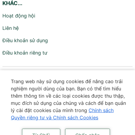
KHÁC...
Hoạt động hội
Liên hệ
Điều khoản sử dụng
Điều khoản riêng tư
Viện Nghiên cứu Chính sách và Phát triển
Trang web này sử dụng cookies để nâng cao trải
Truyền thông - IPS
nghiệm người dùng của bạn. Bạn có thể tìm hiểu
Đơn vị trực thuộc Hội Truyền thông Số Việt Nam
thêm thông tin về các loại cookies được thu thập,
mục đích sử dụng của chúng và cách để bạn quản
Tầng 18 - Tòa VTC Online - Số 18 Tam Trinh - Tương Mai
lý cài đặt cookies của mình trong
Chính sách
- Hà Nội
Quyền riêng tư và Chính sách Cookies
Số điện thoại:
0373 643 601
|
Email:
contact@ips.org.vn
Bản quyền © thuộc IPS. Mọi quyền được bảo lưu. Công nghệ cung