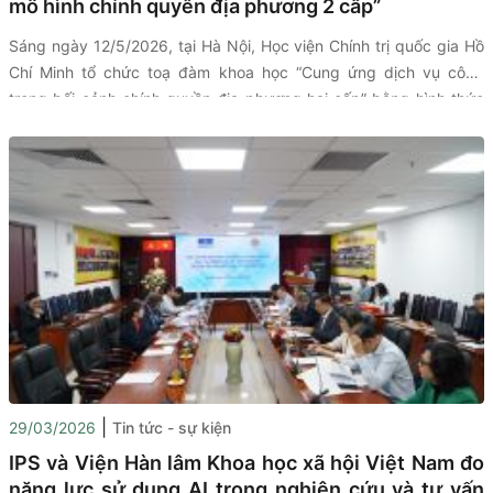
mô hình chính quyền địa phương 2 cấp”
Sáng ngày 12/5/2026, tại Hà Nội, Học viện Chính trị quốc gia Hồ
Chí Minh tổ chức toạ đàm khoa học “Cung ứng dịch vụ công
trong bối cảnh chính quyền địa phương hai cấp” bằng hình thức
trực tiếp kết hợp trực tuyến đến điểm cầu các tỉnh, thành phố
trong cả nước.
|
29/03/2026
Tin tức - sự kiện
IPS và Viện Hàn lâm Khoa học xã hội Việt Nam đo
năng lực sử dụng AI trong nghiên cứu và tư vấn