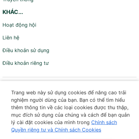
KHÁC...
Hoạt động hội
Liên hệ
Điều khoản sử dụng
Điều khoản riêng tư
Viện Nghiên cứu Chính sách và Phát triển
Trang web này sử dụng cookies để nâng cao trải
Truyền thông - IPS
nghiệm người dùng của bạn. Bạn có thể tìm hiểu
Đơn vị trực thuộc Hội Truyền thông Số Việt Nam
thêm thông tin về các loại cookies được thu thập,
mục đích sử dụng của chúng và cách để bạn quản
Tầng 18 - Tòa VTC Online - Số 18 Tam Trinh - Tương Mai
lý cài đặt cookies của mình trong
Chính sách
- Hà Nội
Quyền riêng tư và Chính sách Cookies
Số điện thoại:
0373 643 601
|
Email:
contact@ips.org.vn