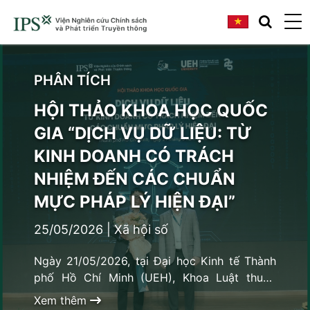
PHÂN TÍCH
HỘI THẢO KHOA HỌC QUỐC
GIA “DỊCH VỤ DỮ LIỆU: TỪ
KINH DOANH CÓ TRÁCH
NHIỆM ĐẾN CÁC CHUẨN
MỰC PHÁP LÝ HIỆN ĐẠI”
25/05/2026
|
Xã hội số
Ngày 21/05/2026, tại Đại học Kinh tế Thành
phố Hồ Chí Minh (UEH), Khoa Luật thuộc
Trường Kinh tế, Luật và Quản lý nhà nước
Xem thêm