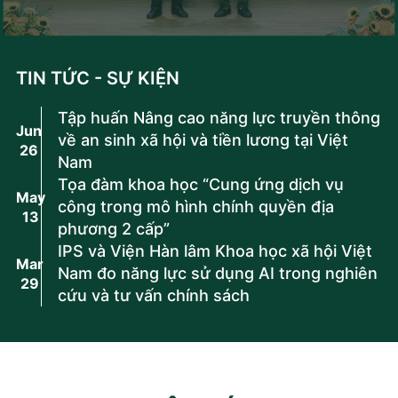
(CELG) phối hợp cùng Viện Nghiên cứu Chính
sách và Phát triển Truyền thông (IPS) tổ chức
thành công Hội thảo khoa học quốc gia với
chủ đề “Dịch vụ dữ liệu: từ kinh doanh có
TIN TỨC - SỰ KIỆN
trách nhiệm đến các chuẩn mực pháp lý hiện
đại”. Hội thảo có sự tham gia của các chuyên
Tập huấn Nâng cao năng lực truyền thông
gia, nhà nghiên cứu, đại diện cơ quan quản lý
Jun
về an sinh xã hội và tiền lương tại Việt
26
nhà nước, doanh nghiệp và các nhà hoạch
Nam
định chính sách nhằm trao đổi về các vấn đề
Tọa đàm khoa học “Cung ứng dịch vụ
pháp lý, kinh tế và quản trị dữ liệu trong bối
May
công trong mô hình chính quyền địa
cảnh chuyển đổi số đang diễn ra mạnh mẽ.
13
phương 2 cấp”
IPS và Viện Hàn lâm Khoa học xã hội Việt
Mar
Nam đo năng lực sử dụng AI trong nghiên
29
cứu và tư vấn chính sách