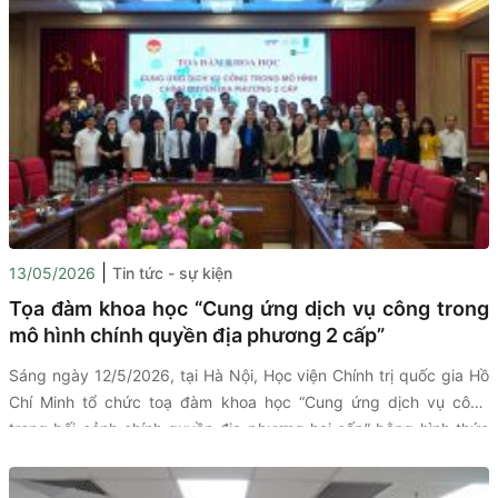
sinh xã hội và tiền lương tại Việt Nam”. Chương trình nhằm tăng
cường hiểu biết của đội ngũ báo chí về những xu hướng mới của
thị trường lao động và các chính sách an sinh xã hội, qua đó góp
phần nâng cao chất lượng thông tin và truyền thông về các vấn
đề phát triển xã hội trong giai đoạn hiện nay.
|
13/05/2026
Tin tức - sự kiện
Tọa đàm khoa học “Cung ứng dịch vụ công trong
mô hình chính quyền địa phương 2 cấp”
Sáng ngày 12/5/2026, tại Hà Nội, Học viện Chính trị quốc gia Hồ
Chí Minh tổ chức toạ đàm khoa học “Cung ứng dịch vụ công
trong bối cảnh chính quyền địa phương hai cấp” bằng hình thức
trực tiếp kết hợp trực tuyến đến điểm cầu các tỉnh, thành phố
trong cả nước.