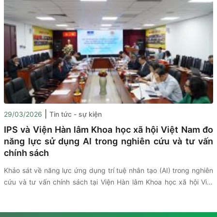
|
29/03/2026
Tin tức - sự kiện
IPS và Viện Hàn lâm Khoa học xã hội Việt Nam đo
năng lực sử dụng AI trong nghiên cứu và tư vấn
chính sách
Khảo sát
về năng lực ứng dụng trí tuệ nhân tạo (AI) trong nghiên
cứu và tư vấn chính sách tại Viện Hàn lâm Khoa học xã hội Việt
Nam (VASS)
được triển khai thông qua sự hợp tác giữa (VASS),
UNESCO và Viện Nghiên cứu Chính sách và Phát triển Truyền
thông (IPS) nhằm đánh giá thực trạng hạ tầng công nghệ, dữ liệu