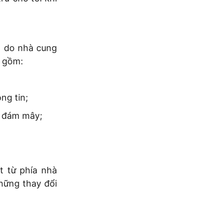
t do nhà cung
o gồm:
ng tin;
n đám mây;
t từ phía nhà
hững thay đổi