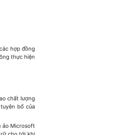
n các hợp đồng
ồng thực hiện
cao chất lượng
 tuyên bố của
ủ ảo Microsoft
rữ cho tới khi