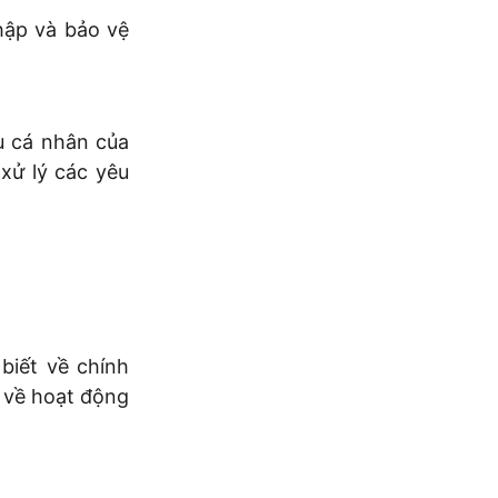
hập và bảo vệ
u cá nhân của
xử lý các yêu
biết về chính
o về hoạt động