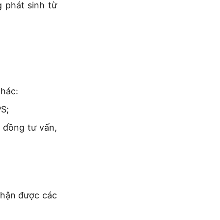
 phát sinh từ
khác:
PS;
 đồng tư vấn,
 nhận được các