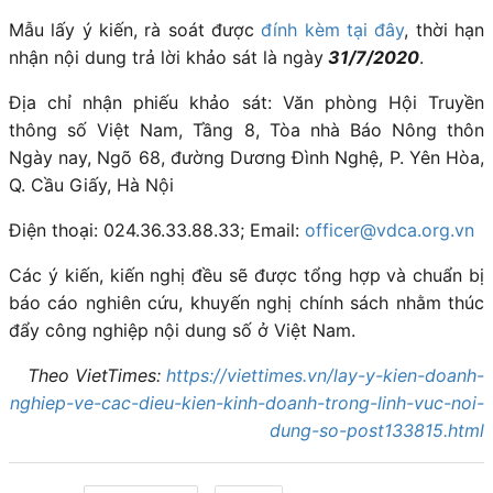
Mẫu lấy ý kiến, rà soát được
đính kèm tại đây
, thời hạn
nhận nội dung trả lời khảo sát là ngày
31/7/2020
.
Địa chỉ nhận phiếu khảo sát: Văn phòng Hội Truyền
thông số Việt Nam, Tầng 8, Tòa nhà Báo Nông thôn
Ngày nay, Ngõ 68, đường Dương Đình Nghệ, P. Yên Hòa,
Q. Cầu Giấy, Hà Nội
Điện thoại: 024.36.33.88.33; Email:
officer@vdca.org.vn
Các ý kiến, kiến nghị đều sẽ được tổng hợp và chuẩn bị
báo cáo nghiên cứu, khuyến nghị chính sách nhằm thúc
đẩy công nghiệp nội dung số ở Việt Nam.
Theo VietTimes:
https://viettimes.vn/lay-y-kien-doanh-
nghiep-ve-cac-dieu-kien-kinh-doanh-trong-linh-vuc-noi-
dung-so-post133815.html