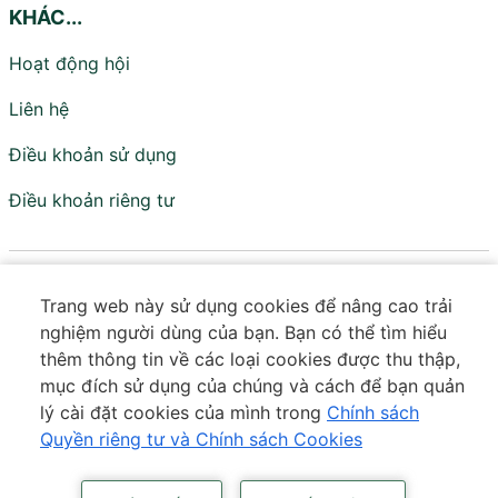
KHÁC...
Hoạt động hội
Liên hệ
Điều khoản sử dụng
Điều khoản riêng tư
Viện Nghiên cứu Chính sách và Phát triển
Trang web này sử dụng cookies để nâng cao trải
Truyền thông - IPS
nghiệm người dùng của bạn. Bạn có thể tìm hiểu
Đơn vị trực thuộc Hội Truyền thông Số Việt Nam
thêm thông tin về các loại cookies được thu thập,
mục đích sử dụng của chúng và cách để bạn quản
Tầng 18 - Tòa VTC Online - Số 18 Tam Trinh - Tương Mai
lý cài đặt cookies của mình trong
Chính sách
- Hà Nội
Quyền riêng tư và Chính sách Cookies
Số điện thoại:
0373 643 601
|
Email:
contact@ips.org.vn