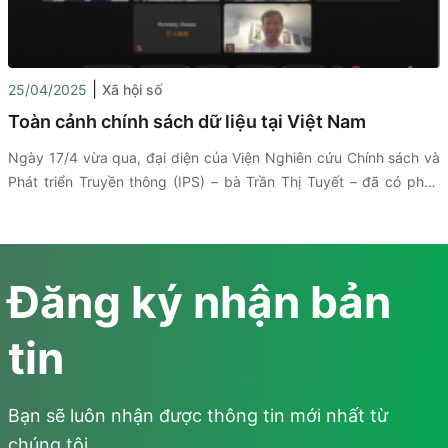
|
25/04/2025
Xã hội số
Toàn cảnh chính sách dữ liệu tại Việt Nam
Ngày 17/4 vừa qua, đại diện của Viện Nghiên cứu Chính sách và
Phát triển Truyền thông (IPS) – bà Trần Thị Tuyết – đã có phần
trình bày tại Tọa đàm đối thoại Đối tác Dữ liệu mở châu Á 2025,
trong khuôn khổ Hội nghị Thượng đỉnh Dữ liệu mở châu Á Asia
Open Data Partnership lần thứ 11.
Đăng ký nhận bản
tin
Bạn sẽ luôn nhận được thông tin mới nhất từ
chúng tôi