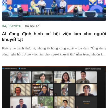
|
04/05/2026
Xã hội số
AI đang định hình cơ hội việc làm cho người
khuyết tật
Không né tránh thực tế, không tô hồng công nghệ – tọa đàm “Ứng dụng
công nghệ hỗ trợ tạo việc làm cho người khuyết tật” nằm trong khuôn khổ
Ngày hội Người khuyết tật Việt Nam - Inspire Fest đã đặt ra một câu hỏi
thẳng thắn: khi AI đang thay đổi cuộc chơi, người khuyết tật sẽ đứng ở đâu
trong thị trường lao động?