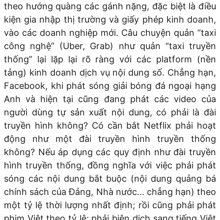
theo hướng quàng các gánh nặng, đặc biệt là điều
kiện gia nhập thị trường và giấy phép kinh doanh,
vào các doanh nghiệp mới. Câu chuyện quản “taxi
công nghệ” (Uber, Grab) như quản “taxi truyền
thống” lại lặp lại rõ ràng với các platform (nền
tảng) kinh doanh dịch vụ nội dung số. Chẳng hạn,
Facebook, khi phát sóng giải bóng đá ngoại hạng
Anh và hiện tại cũng đang phát các video của
người dùng tự sản xuất nội dung, có phải là đài
truyền hình không? Có cần bắt Netflix phải hoạt
động như một đài truyền hình truyền thống
không? Nếu áp dụng các quy định như đài truyền
hình truyền thống, đồng nghĩa với việc phải phát
sóng các nội dung bắt buộc (nội dung quảng bá
chính sách của Đảng, Nhà nước... chẳng hạn) theo
một tỷ lệ thời lượng nhất định; rồi cũng phải phát
phim Việt theo tỷ lệ; phải biên dịch sang tiếng Việt