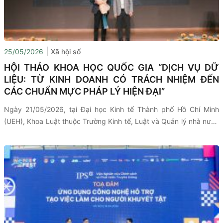
|
25/05/2026
Xã hội số
HỘI THẢO KHOA HỌC QUỐC GIA “DỊCH VỤ DỮ
LIỆU: TỪ KINH DOANH CÓ TRÁCH NHIỆM ĐẾN
CÁC CHUẨN MỰC PHÁP LÝ HIỆN ĐẠI”
Ngày 21/05/2026, tại Đại học Kinh tế Thành phố Hồ Chí Minh
(UEH), Khoa Luật thuộc Trường Kinh tế, Luật và Quản lý nhà nước
(CELG) phối hợp cùng Viện Nghiên cứu Chính sách và Phát triển
Truyền thông (IPS) tổ chức thành công Hội thảo khoa học quốc
gia với chủ đề “Dịch vụ dữ liệu: từ kinh doanh có trách nhiệm đến
các chuẩn mực pháp lý hiện đại”. Hội thảo có sự tham gia của các
chuyên gia, nhà nghiên cứu, đại diện cơ quan quản lý nhà nước,
doanh nghiệp và các nhà hoạch định chính sách nhằm trao đổi về
các vấn đề pháp lý, kinh tế và quản trị dữ liệu trong bối cảnh
chuyển đổi số đang diễn ra mạnh mẽ.