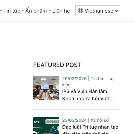
Tin tức
Ấn phẩm
Liên hệ
Vietnamese
FEATURED POST
29/03/2026
| Tin tức - sự
kiện
IPS và Viện Hàn lâm
Khoa học xã hội Việt
Nam đo năng lực sử
dụng AI trong nghiên
cứu và tư vấn chính sách
23/03/2024
| Xã hội số
Đạo luật Trí tuệ nhân tạo