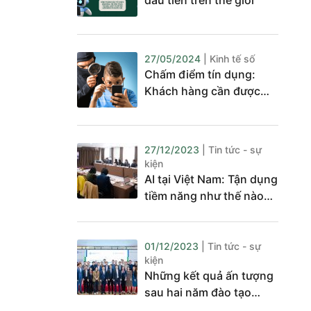
đầu tiên trên thế giới
27/05/2024
| Kinh tế số
Chấm điểm tín dụng:
Khách hàng cần được
bảo vệ quyền riêng tư,
bình đẳng
27/12/2023
| Tin tức - sự
kiện
AI tại Việt Nam: Tận dụng
tiềm năng như thế nào
để phát triển?
01/12/2023
| Tin tức - sự
kiện
Những kết quả ấn tượng
sau hai năm đào tạo
Chuyển đổi số báo chí