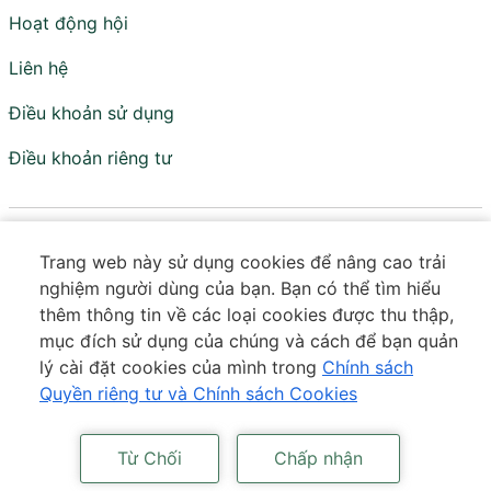
Hoạt động hội
Liên hệ
Điều khoản sử dụng
Điều khoản riêng tư
Viện Nghiên cứu Chính sách và Phát triển
Trang web này sử dụng cookies để nâng cao trải
Truyền thông - IPS
nghiệm người dùng của bạn. Bạn có thể tìm hiểu
Đơn vị trực thuộc Hội Truyền thông Số Việt Nam
thêm thông tin về các loại cookies được thu thập,
mục đích sử dụng của chúng và cách để bạn quản
Tầng 18 - Tòa VTC Online - Số 18 Tam Trinh - Tương Mai
lý cài đặt cookies của mình trong
Chính sách
- Hà Nội
Quyền riêng tư và Chính sách Cookies
Số điện thoại:
0373 643 601
|
Email:
contact@ips.org.vn
Bản quyền © thuộc IPS. Mọi quyền được bảo lưu. Công nghệ cung
Từ Chối
Chấp nhận
cấp bởi
VIETISO