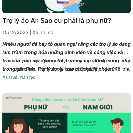
Trợ lý ảo AI: Sao cứ phải là phụ nữ?
15/12/2023
| Xã hội số
Nhiều người đã bày tỏ quan ngại rằng các trợ lý ảo đang
làm trầm trọng hóa những định kiến về công việc và vai
trò của phụ nữ trong thị trường lao động cũng như
Các công nghệ trợ lý ảo mang giới tính nữ góp
trong gia đình. Trợ lý ảo AI: sao cứ phải là phụ nữ?
phần làm trầm trọng hóa những định kiến về phụ
nữ trong thị trường lao động và gia đình.
#Trí tuệ nhân tạo
Trong khi các trợ lý kỹ thuật số thường được lập
trình là phụ nữ thì các cố vấn kỹ thuật số (pháp lý,
tài chính, y tế) thường được lập trình là nam giới.
Đa số cho rằng các định kiến trong hệ thống AI
phải bắt đầu từ việc giải quyết những định kiến giới
căn cốt trong xã hội.