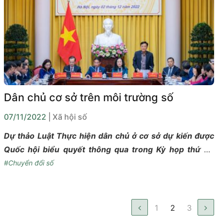
Dân chủ cơ sở trên môi trường số
07/11/2022
| Xã hội số
Dự thảo Luật Thực hiện dân chủ ở cơ sở dự kiến được
Quốc hội biểu quyết thông qua trong Kỳ họp thứ Tư
này. Trong bối cảnh Việt Nam đang chuyển đổi số rất
#Chuyển đổi số
mạnh mẽ với mức độ số hóa xã hội cao, điều cần quan
tâm là làm thế nào tận dụng những lợi thế của chuyển
đổi số nhằm thúc đẩy thực hiện dân chủ ở cơ sở.
1
2
3