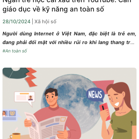
giáo dục về kỹ năng an toàn số
28/10/2024
| Xã hội số
Người dùng Internet ở Việt Nam, đặc biệt là trẻ em,
đang phải đối mặt với nhiều rủi ro khi lang thang trên
mạng quá nhiều.
#An toàn số