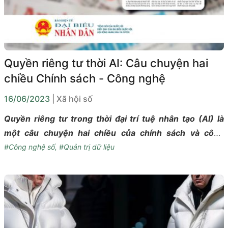
Quyền riêng tư thời AI: Câu chuyện hai
chiều Chính sách - Công nghệ
16/06/2023
| Xã hội số
Quyền riêng tư trong thời đại trí tuệ nhân tạo (AI) là
một câu chuyện hai chiều của chính sách và công
nghệ: chính sách bảo vệ dữ liệu cá nhân tác động đến
#Công nghệ số
,
#Quản trị dữ liệu
hoạt động xử lý dữ liệu cá nhân bằng trí tuệ nhân tạo
như thế nào, và ngược lại trí tuệ nhân tạo tạo ra những
thách thức gì về chính sách bảo vệ dữ liệu cá nhân.