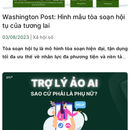
Washington Post: Hình mẫu tòa soạn hội
tụ của tương lai
03/08/2023
| Xã hội số
Tòa soạn hội tụ là mô hình tòa soạn hiện đại, tận dụng
tối đa ưu thế về nhân lực đa phương tiện và nền tảng
công nghệ kỹ thuật tiên tiến để sản xuất ra các ấn
phẩm cho nhiều loại hình, phương tiện báo chí khác
nhau. Ngày càng nhiều cơ quan báo chí trên khắp thế
giới đang tái cấu trúc và thiết kế lại tòa soạn của mình
theo hướng “hội tụ” để đáp ứng những yêu cầu của
hoạt động báo chí trong tương lai.