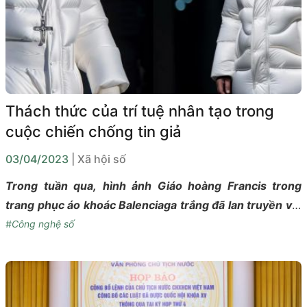
Thách thức của trí tuệ nhân tạo trong
cuộc chiến chống tin giả
03/04/2023
| Xã hội số
Trong tuần qua, hình ảnh Giáo hoàng Francis trong
trang phục áo khoác Balenciaga trắng đã lan truyền với
tốc độ chóng mặt trên các trang mạng xã hội. Nhiều
#Công nghệ số
người tỏ ra bất ngờ và vô cùng thích thú trước diện mạo
mới lạ và thời thượng của người đứng đầu tòa thánh
Vatican.