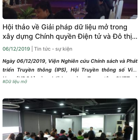
Hội thảo về Giải pháp dữ liệu mở trong
xây dựng Chính quyền Điện tử và Đô thị
Thông minh
06/12/2019
| Tin tức - sự kiện
Ngày 06/12/2019, Viện Nghiên cứu Chính sách và Phát
triển Truyền thông (IPS), Hội Truyền thông số Việt
Nam (VDCA) vừa phối hợp cùng Trung tâm CNTT và
#Dữ liệu mở
Hội Công nghiệp phần mềm tỉnh Thừa Thiên - Huế tổ
chức hội thảo về Giải pháp dữ liệu mở trong xây dựng
Chính quyền Điện tử và Đô thị Thông minh.