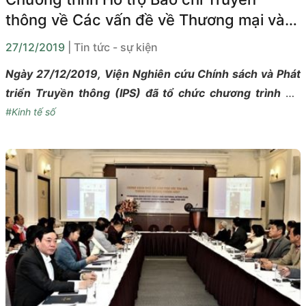
thông về Các vấn đề về Thương mại và
Phát triển bền vững trong Hiệp định
27/12/2019
| Tin tức - sự kiện
Thương mại EVFTA
Ngày 27/12/2019, Viện Nghiên cứu Chính sách và Phát
triển Truyền thông (IPS) đã tổ chức chương trình Hỗ
trợ Báo chí Truyền thông về Các vấn đề về Thương mại
#Kinh tế số
và Phát triển bền vững trong Hiệp định Thương mại
EVFTA.