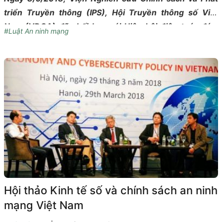
triển Truyền thông (IPS), Hội Truyền thông số Việt
Nam (VDCA) đã phối hợp với Hiệp hội điện toán đám
#Luật An ninh mạng
mây Châu Á (ACCA) đã tổ chức Hội thảo Xây dựng Dự
thảo Luật An ninh mạng: Kinh nghiệm quốc tế và góp ý
của các bên liên quan tại Việt Nam nhằm cập nhật
những quy định trong Dự thảo Luật An ninh mạng liên
quan đến khối doanh nghiệp và tập hợp ý kiến của
doanh nghiệp, tham khảo kinh nghiệm quốc tế về quản
lý dữ liệu.
Hội thảo Kinh tế số và chính sách an ninh
mạng Việt Nam