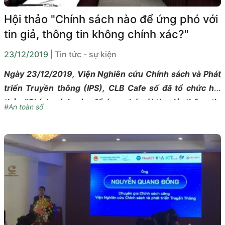
Hội thảo "Chính sách nào để ứng phó với
tin giả, thông tin không chính xác?"
23/12/2019
| Tin tức - sự kiện
Ngày 23/12/2019, Viện Nghiên cứu Chính sách và Phát
triển Truyền thông (IPS), CLB Cafe số đã tổ chức hội
thảo “Chính sách nào để ứng phó với tin giả, thông tin
#An toàn số
không chính xác” với sự chủ trì và bảo trợ của Hội
Truyền thông số Việt Nam, Bộ Thông tin và Truyền
thông.