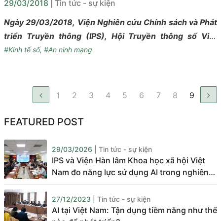
29/03/2018
| Tin tức - sự kiện
Ngày 29/03/2018, Viện Nghiên cứu Chính sách và Phát
triển Truyền thông (IPS), Hội Truyền thông số Việt
Nam và Phòng Thương mại Mỹ (AmCham) đã tổ chức
#Kinh tế số
,
#An ninh mạng
hội thảo Kinh tế số và Chính sách An ninh mạng Việt
Nam.
1
2
3
4
5
6
7
8
9
FEATURED POST
29/03/2026
| Tin tức - sự kiện
IPS và Viện Hàn lâm Khoa học xã hội Việt
Nam đo năng lực sử dụng AI trong nghiên
cứu và tư vấn chính sách
27/12/2023
| Tin tức - sự kiện
AI tại Việt Nam: Tận dụng tiềm năng như thế