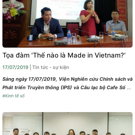
Tọa đàm 'Thế nào là Made in Vietnam?'
17/07/2019
| Tin tức - sự kiện
Sáng ngày 17/07/2019, Viện Nghiên cứu Chính sách và
Phát triển Truyền thông (IPS) và Câu lạc bộ Cafe Số đã
tổ chức tọa đàm "Thế nào là Made in Vietnam?". Buổi
#Kinh tế số
tọa đàm có sự thảo luận từ các chuyên gia như bà Trần
Thị Thu Hương - Giám đốc Trung tâm xác nhận chứng
từ thương mại của VCCI, Luật sư Trần Ngọc Trung
(Hãng luật Baker & McKenzie) và đông đảo báo chí đến