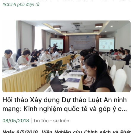
thảo Phát triển Chính phủ Điện tử Hướng tới nền hành
#Chính phủ điện tử
chính hiện đại và hiệu quả.
Hội thảo Xây dựng Dự thảo Luật An ninh
mạng: Kinh nghiệm quốc tế và góp ý của
các bên liên quan tại Việt Nam
08/05/2018
| Tin tức - sự kiện
Ngày 8/5/2018, Viện Nghiên cứu Chính sách và Phát