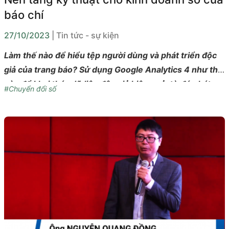
báo chí
27/10/2023
| Tin tức - sự kiện
Làm thế nào để hiểu tệp người dùng và phát triển độc
giả của trang báo? Sử dụng Google Analytics 4 như thế
nào để khai thác dữ liệu độc giả hiệu quả, từ đó phát
#Chuyển đổi số
triển thêm người dùng mới? Đâu là cách thức xây dựng
mô hình doanh thu quảng cáo kỹ thuật số toàn diện cho
tòa soạn?