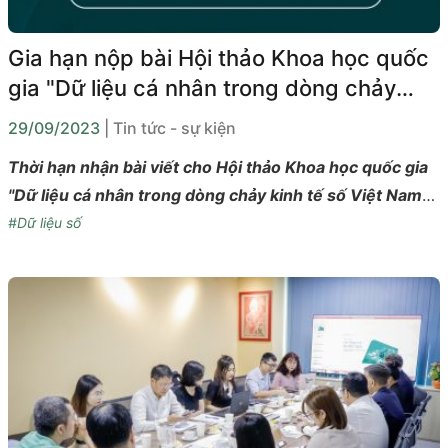
Gia hạn nộp bài Hội thảo Khoa học quốc
gia "Dữ liệu cá nhân trong dòng chảy
kinh tế số Việt Nam"
29/09/2023
| Tin tức - sự kiện
Thời hạn nhận bài viết cho Hội thảo Khoa học quốc gia
"Dữ liệu cá nhân trong dòng chảy kinh tế số Việt Nam"
được gia hạn đến ngày 20/10/2023.
#Dữ liệu số