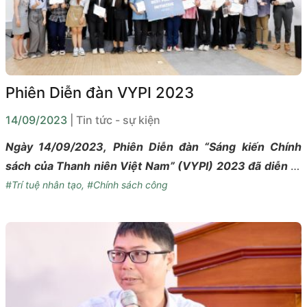
Phiên Diễn đàn VYPI 2023
14/09/2023
| Tin tức - sự kiện
Ngày 14/09/2023, Phiên Diễn đàn “Sáng kiến Chính
sách của Thanh niên Việt Nam” (VYPI) 2023 đã diễn ra
tại Hà Nội với sự tham gia của các đại biểu chính thức,
#Trí tuệ nhân tạo
,
#Chính sách công
ban giám khảo, các khách mời và quý khách quan tâm
dự thính.