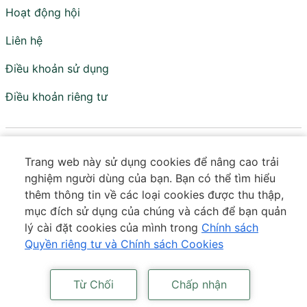
Hoạt động hội
Liên hệ
Điều khoản sử dụng
Điều khoản riêng tư
Viện Nghiên cứu Chính sách và Phát triển
Trang web này sử dụng cookies để nâng cao trải
Truyền thông - IPS
nghiệm người dùng của bạn. Bạn có thể tìm hiểu
Đơn vị trực thuộc Hội Truyền thông Số Việt Nam
thêm thông tin về các loại cookies được thu thập,
mục đích sử dụng của chúng và cách để bạn quản
Tầng 18 - Tòa VTC Online - Số 18 Tam Trinh - Tương Mai
lý cài đặt cookies của mình trong
Chính sách
- Hà Nội
Quyền riêng tư và Chính sách Cookies
Số điện thoại:
0373 643 601
|
Email:
contact@ips.org.vn
Bản quyền © thuộc IPS. Mọi quyền được bảo lưu. Công nghệ cung
Từ Chối
Chấp nhận
cấp bởi
VIETISO