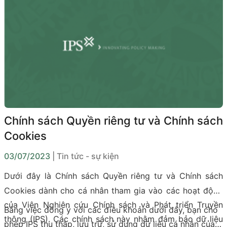
cá nhân tại Việt Nam” do Hội Truyền thông số Việt Nam
(VDCA) và Viện Nghiên cứu Chính sách và Phát triển
Truyền thông (IPS) phối hợp tổ chức ngày 29/06/2023.
Chính sách Quyền riêng tư và Chính sách
Cookies
03/07/2023
| Tin tức - sự kiện
Dưới đây là Chính sách Quyền riêng tư và Chính sách
Cookies dành cho cá nhân tham gia vào các hoạt động
của Viện Nghiên cứu Chính sách và Phát triển Truyền
Bằng việc đồng ý với các điều khoản dưới đây, bạn cho
thông (IPS). Các chính sách này nhằm đảm bảo dữ liệu
phép IPS thu thập, lưu trữ, sử dụng dữ liệu cá nhân của