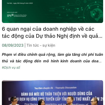
6 quan ngại của doanh nghiệp về các
tác động của Dự thảo Nghị định về quản
lý, cung cấp, sử dụng dịch vụ internet và
08/09/2023
| Tin tức - sự kiện
thông tin trên mạng
Phạm vi điều chỉnh quá rộng, làm gia tăng chi phí tuân
thủ và tác động đến mô hình kinh doanh của doanh
nghiệp, gia tăng chi phí gia nhập thị trường, nguy cơ lộ
#Dịch vụ số
lọt thông tin cá nhân, và thêm rào cản cho các doanh
nghiệp cung cấp dịch vụ trò chơi điện tử trực tuyến là
những lo ngại được các đại diện doanh nghiệp, hiệp hội
đặt ra tại Hội thảo “Góp ý hoàn thiện Dự thảo Nghị định
thay thế Nghị định 72/2013/NĐ-CP về quản lý, cung