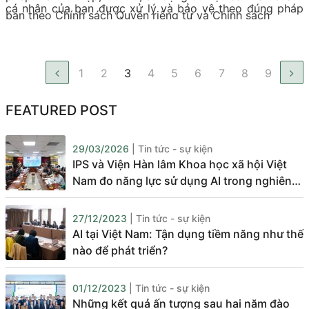
cá nhân của bạn được xử lý và bảo vệ theo đúng pháp
bạn theo Chính sách Quyền riêng tư và Chính sách
luật Việt Nam và vì lợi ích chính đáng, hợp pháp của
Cookies của chúng tôi.
chính bạn.
1
2
3
4
5
6
7
8
9
FEATURED POST
29/03/2026
| Tin tức - sự kiện
IPS và Viện Hàn lâm Khoa học xã hội Việt
Nam đo năng lực sử dụng AI trong nghiên
cứu và tư vấn chính sách
27/12/2023
| Tin tức - sự kiện
AI tại Việt Nam: Tận dụng tiềm năng như thế
nào để phát triển?
01/12/2023
| Tin tức - sự kiện
Những kết quả ấn tượng sau hai năm đào