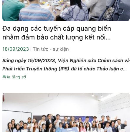
Đa dạng các tuyến cáp quang biển
nhằm đảm bảo chất lượng kết nối
internet tại Việt Nam
18/09/2023
| Tin tức - sự kiện
Sáng ngày 15/09/2023, Viện Nghiên cứu Chính sách và
Phát triển Truyền thông (IPS) đã tổ chức Thảo luận chia
sẻ chuyên môn về bối cảnh hạ tầng số quốc gia, đặc
#Hạ tầng số
biệt chú trọng vào hệ thống cáp quang biển kết nối
quốc tế của Việt Nam.