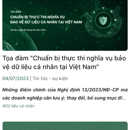
Tọa đàm "Chuẩn bị thực thi nghĩa vụ bảo
vệ dữ liệu cá nhân tại Việt Nam"
04/07/2023
| Tin tức - sự kiện
Những điểm chính của Nghị định 13/2023/NĐ-CP mà
các doanh nghiệp cần lưu ý; thay đổi, bổ sung mục đích
xử lý DLCN; xóa DLCN; tái sử dụng DLCN; và tiêu chuẩn
#Dữ liệu cá nhân
kỹ thuật bảo vệ DLCN là một số vấn đề được thảo luận
tại Tọa đàm “Chuẩn bị thực thi nghĩa vụ bảo vệ dữ liệu