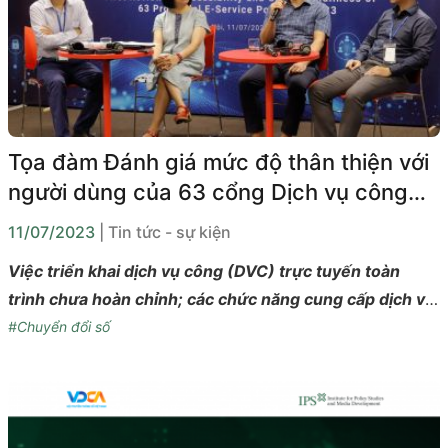
cấp, sử dụng dịch vụ Internet và thông tin trên mạng”.
Tọa đàm Đánh giá mức độ thân thiện với
người dùng của 63 cổng Dịch vụ công
trực tuyến cấp tỉnh
11/07/2023
| Tin tức - sự kiện
Việc triển khai dịch vụ công (DVC) trực tuyến toàn
trình chưa hoàn chỉnh; các chức năng cung cấp dịch vụ
chưa hoàn thiện, và giao diện chưa dễ sử dụng và thân
#Chuyển đổi số
thiện với người dùng.