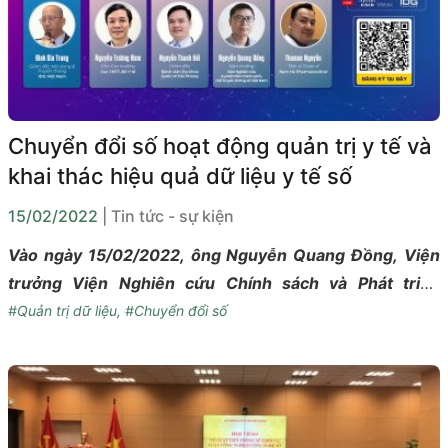
Chuyển đổi số hoạt động quản trị y tế và
khai thác hiệu quả dữ liệu y tế số
15/02/2022
| Tin tức - sự kiện
Vào ngày 15/02/2022, ông Nguyễn Quang Đồng, Viện
trưởng Viện Nghiên cứu Chính sách và Phát triển
Truyền thông (IPS) sẽ xuất hiện trong chương trình
#Quản trị dữ liệu
,
#Chuyển đổi số
talkshow IDG TekTalk! Ep. 23 với tư cách khách mời
tham dự để bàn luận về những vấn đề tồn tại trong quá
trình chuyển đổi số hoạt động quản trị y tế và cách
thức hiệu quả trong việc khai thác hiệu quả dữ liệu y tế