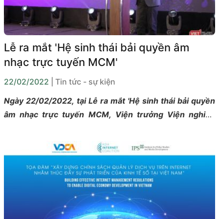
Lễ ra mắt 'Hệ sinh thái bải quyền âm
nhạc trực tuyến MCM'
22/02/2022
| Tin tức - sự kiện
Ngày 22/02/2022, tại Lễ ra mắt 'Hệ sinh thái bải quyền
âm nhạc trực tuyến MCM, Viện trưởng Viện nghiên
cứu chính sách và phát triển truyền thông (IPS), ông
Nguyễn Quang Đồng cho rằng ngành công nghiệp nội
dung số là một lĩnh vực kinh doanh vừa đem lại giá trị
kinh tế vừa góp phần quảng bá văn hóa của cộng đồng
địa phương, đất nước, do đó chúng ta cần có chính
sách thúc đẩy cho ngành này. Trong đó, quy định bảo
vệ quyền tác giả và quyền liên quan là một mảnh ghép