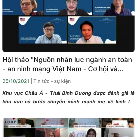
khoa học trong lĩnh vực Viễn thông, CNTT.
Hội thảo "Nguồn nhân lực ngành an toàn
- an ninh mạng Việt Nam - Cơ hội và
thách thức"
25/10/2021
| Tin tức - sự kiện
Khu vực Châu Á - Thái Bình Dương được đánh giá là
khu vực có bước chuyển mình mạnh mẽ về kinh tế,
dịch vụ và đặc biệt là công nghệ. Điều này vừa là cơ hội
cũng vừa tiềm ẩn các nguy cơ lớn liên quan đến an toàn
an ninh mạng - đầu mối trực tiếp cho sự phát triển
chung của không chỉ từng quốc gia mà còn trên toàn