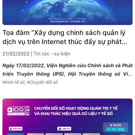
quan trọng để hoàn thiện chính sách cho ngành.
Tọa đàm “Xây dựng chính sách quản lý
dịch vụ trên Internet thúc đẩy sự phát
triển của kinh tế số tại Việt Nam”
21/02/2022
| Tin tức - sự kiện
Ngày 17/02/2022, Viện Nghiên cứu Chính sách và Phát
triển Truyền thông (IPS), Hội Truyền thông số Việt
Nam (VDCA) đã phối hợp với Liên minh Internet châu Á
#Kinh tế số
,
#Chuyển đổi số
(AIC) tổ chức tọa đàm “Xây dựng chính sách quản lý
dịch vụ trên Internet thúc đẩy sự phát triển của kinh tế
số tại Việt Nam” theo hình thức trực tuyến trên nền
tảng Zoom Meetings.