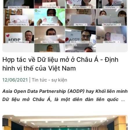
khu vực.
Hợp tác về Dữ liệu mở ở Châu Á - Định
hình vị thế của Việt Nam
12/06/2021
| Tin tức - sự kiện
Asia Open Data Partnership (AODP) hay Khối liên minh
Dữ liệu mở Châu Á, là một diễn đàn liên quốc gia
chuyên vận động cho phát triển và ứng dụng dữ liệu
mở tại Châu Á.