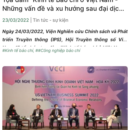
Những vấn đề và xu hướng sau đại dịch
Covid-19"
23/03/2022
| Tin tức - sự kiện
Ngày 24/03/2022, Viện Nghiên cứu Chính sách và Phát
triển Truyền thông (IPS), Hội Truyền thông số Việt
Nam đã tổ chức tọa đàm "Kinh tế báo chí ở Việt Nam -
#Kinh tế báo chí
,
##Công nghiệp báo chí
Những vấn đề và xu hướng sau đại dịch COVID-19"
theo hình thức trực tuyến trên nền tảng Zoom
Meetings. Tọa đàm này nằm trong chuỗi hoạt động
nghiên cứu về khía cạnh kinh tế của hoạt động báo chí
tại Việt Nam của Viện IPS do Đại sứ quán Vương quốc
Anh tại Việt Nam tài trợ.