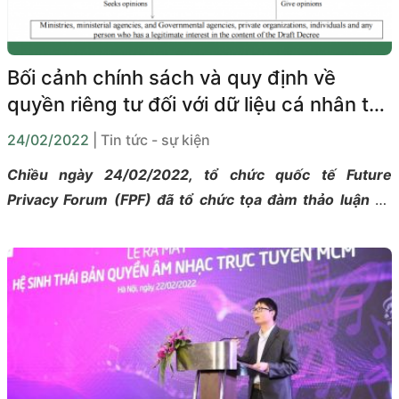
Bối cảnh chính sách và quy định về
quyền riêng tư đối với dữ liệu cá nhân tại
Việt Nam
24/02/2022
| Tin tức - sự kiện
Chiều ngày 24/02/2022, tổ chức quốc tế Future
Privacy Forum (FPF) đã tổ chức tọa đàm thảo luận về
bối cảnh chính sách và quy định về quyền riêng tư đối
với dữ liệu cá nhân tại Việt Nam.