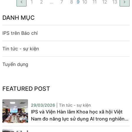
1
2
...
7
8
9
10
11
12
13
DANH MỤC
IPS trên Báo chí
Tin tức - sự kiện
Tuyển dụng
FEATURED POST
29/03/2026
| Tin tức - sự kiện
IPS và Viện Hàn lâm Khoa học xã hội Việt
Nam đo năng lực sử dụng AI trong nghiên
cứu và tư vấn chính sách