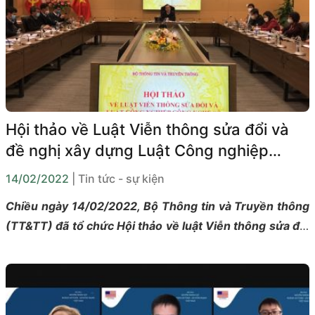
số.
Hội thảo về Luật Viễn thông sửa đổi và
đề nghị xây dựng Luật Công nghiệp
công nghệ số
14/02/2022
| Tin tức - sự kiện
Chiều ngày 14/02/2022, Bộ Thông tin và Truyền thông
(TT&TT) đã tổ chức Hội thảo về luật Viễn thông sửa đổi
và đề nghị xây dựng Luật công nghiệp công nghệ số
(CN-CNS). Thứ trưởng Bộ TT&TT Phạm Đức Long đã
chủ trì hội thảo. Tham dự có đại diện các Bộ, Ngành;
các Hiệp hội, Doanh nghiệp và các chuyên gia, các nhà