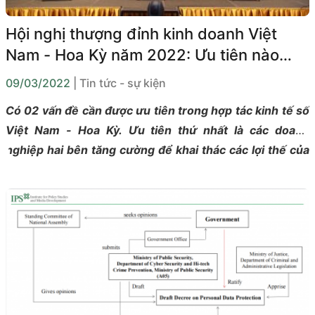
Hội nghị thượng đỉnh kinh doanh Việt
Nam - Hoa Kỳ năm 2022: Ưu tiên nào
cho hợp tác kinh tế số giữa hai quốc gia
09/03/2022
| Tin tức - sự kiện
Có 02 vấn đề cần được ưu tiên trong hợp tác kinh tế số
Việt Nam - Hoa Kỳ. Ưu tiên thứ nhất là các doanh
nghiệp hai bên tăng cường để khai thác các lợi thế của
nhau trong chuỗi giá trị dịch vụ số toàn cầu. Để làm
được điều này, ưu tiên thứ hai là thiết lập các khuôn
khổ pháp lý (regulations) và tiêu chuẩn (stardards) cho
thương mại, dịch vụ số và các công nghệ mới
(emerging technology).