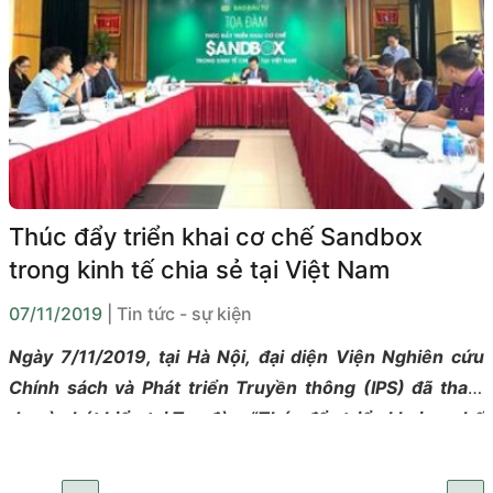
Thúc đẩy triển khai cơ chế Sandbox
trong kinh tế chia sẻ tại Việt Nam
07/11/2019
| Tin tức - sự kiện
Ngày 7/11/2019, tại Hà Nội, đại diện Viện Nghiên cứu
Chính sách và Phát triển Truyền thông (IPS) đã tham
dự và phát biểu tại Tọa đàm “Thúc đẩy triển khai cơ chế
Sandbox trong kinh tế chia sẻ tại Việt Nam” do Báo Đầu
tư tổ chức.